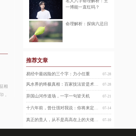
名人八字命理解析：王
一博能一直红吗？
命理解析：探病六忌日
推荐文章
易经中最凶险的三个字：力小任重
07-28
风水界的终极真相：百家技法皆是术，唯有河洛是大道
07-28
征相
印，
异国山河作道场，一字一句皆天机
07-21
十六年前，曾仕强对我说：你将来定会名扬天下
07-14
真正的贵人，从不是高高在上的大佬，而是替你扛起桌椅的“无名之辈”
07-10
根据