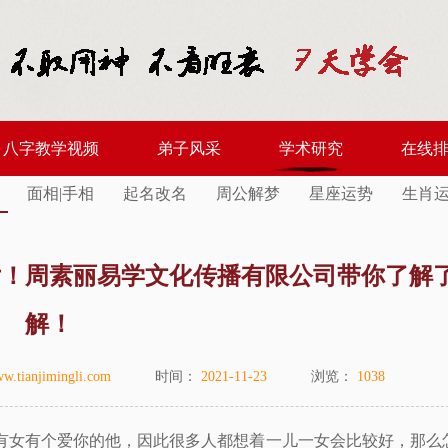
八字教学视频
弟子风采
学术研究
在线
面相|手相
起名改名
周公解梦
星座运势
生肖
女！周素丽易学文化传播有限公司带你了解
解！
w.tianjimingli.com
时间：
2021-11-23
浏览：
1038
女有个爱你的他，因此很多人都想着一儿一女会比较好，那么