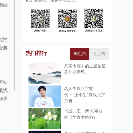
化研究会推广培训中心主任。
婚姻
能性
会越
热门排行
周点击
月点击
八字命理中的主星副星
是什么意思
年幼
名人生辰八字案
很浅
例：“正小生”肖战八字
解子
分析
​肖战、王一博 八字分
析（简直太搭啦）