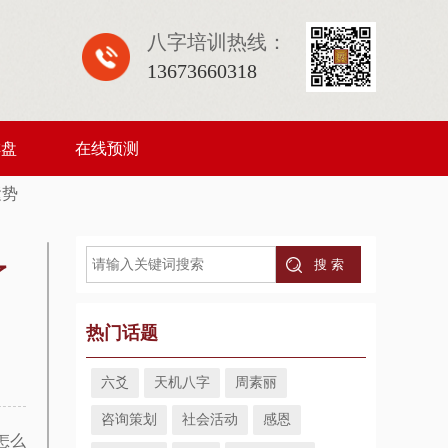
八字培训热线：
13673660318
排盘
在线预测
运势
了
热门话题
六爻
天机八字
周素丽
咨询策划
社会活动
感恩
怎么