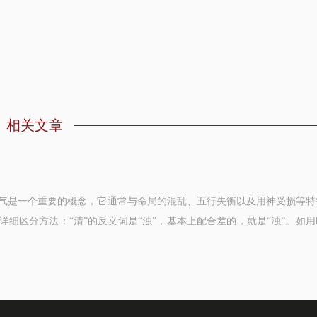
相关文章
气是一个重要的概念，它通常与命局的混乱、五行失衡以及用神受损等特
详细区分方法：“清”的反义词是“浊”，基本上配合差的，就是“浊”。如用
，有食伤坏官，是食伤的“浊”...
决
缺金火是指一个人的八字命理中木属性过旺，而金和火属性不足。以下是