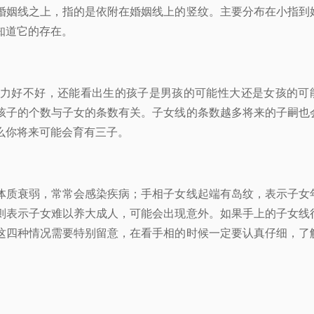
婚姻线之上，指的是依附在婚姻线上的竖纹。主要分布在小指到
知道它的存在。
好不好，还能看出生的孩子是男孩的可能性大还是女孩的可
孩子的个数与子女的条数有关。子女线的条数越多将来的子嗣也
么你将来可能会育有三子。
质衰弱，常常会感染疾病；手相子女线起端有岛纹，表示子女
则表示子女难以养大成人，可能会出现意外。如果手上的子女线
这四种情况需要特别留意，在看手相的时候一定要认真仔细，了