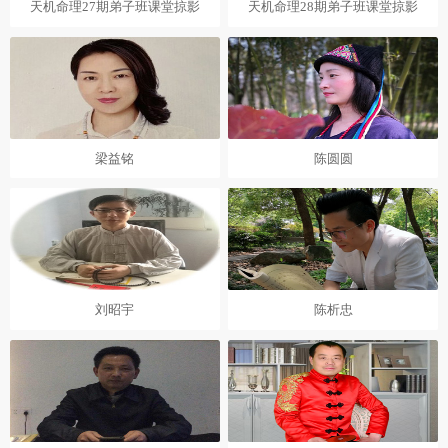
天机命理27期弟子班课堂掠影
天机命理28期弟子班课堂掠影
梁益铭
陈圆圆
刘昭宇
陈析忠