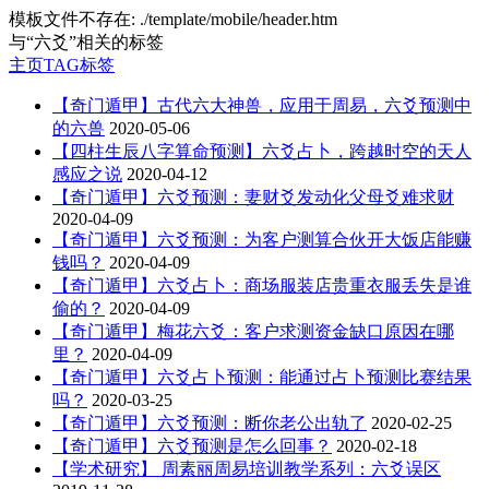
模板文件不存在: ./template/mobile/header.htm
与
“六爻”
相关的标签
主页
TAG标签
【奇门遁甲】古代六大神兽，应用于周易，六爻预测中
的六兽
2020-05-06
【四柱生辰八字算命预测】六爻占卜，跨越时空的天人
感应之说
2020-04-12
【奇门遁甲】六爻预测：妻财爻发动化父母爻难求财
2020-04-09
【奇门遁甲】六爻预测：为客户测算合伙开大饭店能赚
钱吗？
2020-04-09
【奇门遁甲】六爻占卜：商场服装店贵重衣服丢失是谁
偷的？
2020-04-09
【奇门遁甲】梅花六爻：客户求测资金缺口原因在哪
里？
2020-04-09
【奇门遁甲】六爻占卜预测：能通过占卜预测比赛结果
吗？
2020-03-25
【奇门遁甲】六爻预测：断你老公出轨了
2020-02-25
【奇门遁甲】六爻预测是怎么回事？
2020-02-18
【学术研究】​ 周素丽周易培训教学系列：六爻误区