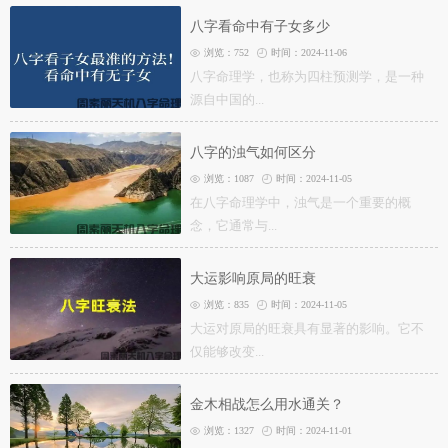
八字看命中有子女多少
浏览：752
时间：2024-11-06
八字命理学，也称为四柱预测学，是一种
源自中国的...
八字的浊气如何区分
浏览：1087
时间：2024-11-05
在八字命理学中，浊气是一个重要的概
念，它通常与...
大运影响原局的旺衰
浏览：835
时间：2024-11-05
大运对原局的旺衰具有显著的影响。它不
仅能够改变...
金木相战怎么用水通关？
浏览：1327
时间：2024-11-01